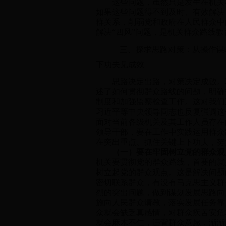
这些问题，虽然只是发生在机关
如果这些问题得不到及时、有效解决
群关系，削弱党和政府在人民群众中
解决“四风”问题，是机关群众路线
三、探求思路对策：从操作谋
下功夫见成效
思路决定出路，对策决定成败。
述了如何贯彻群众路线的问题，明确
制度和加强监察检查工作。这对我们
习近平等中央领导同志也反复强调这
面对当前各级机关及其工作人员存在
领导干部，要在工作中实践运用群众
在突出重点、抓住关键上下功夫，努
（一）要在牢固树立党的群众观
机关要贯彻党的群众路线，首要的就
树立起党的群众观点。这是解决问题
密切联系群众，有没有马克思主义群
烈的突出问题，做到谋划发展思路向
施向人民群众请教，落实发展任务靠
众就会缺乏真感情，对群众疾苦安危
就会麻木不仁，违背群众意愿，渐渐