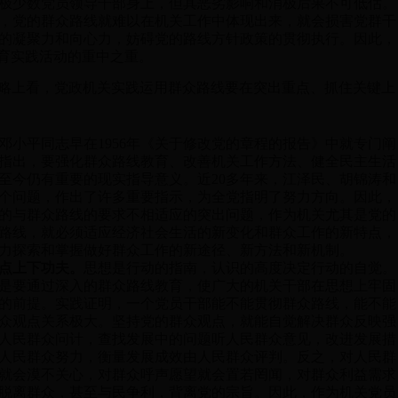
极少数党员领导干部身上，但其恶劣影响和消极后果不可低估。
，党的群众路线就难以在机关工作中体现出来，就会损害党群干
的凝聚力和向心力，妨碍党的路线方针政策的贯彻执行。因此，
教育实践活动的重中之重。
略上看，党政机关实践运用群众路线要在突出重点、抓住关键上
邓小平同志早在1956年《关于修改党的章程的报告》中就专门阐
指出，要强化群众路线教育、改善机关工作方法、健全民主生活
至今仍有重要的现实指导意义。近20多年来，江泽民、胡锦涛和
个问题，作出了许多重要指示，为全党指明了努力方向。因此，
的与群众路线的要求不相适应的突出问题，作为机关尤其是党的
路线，就必须适应经济社会生活的新变化和群众工作的新特点，
力探索和掌握做好群众工作的新途径、新方法和新机制。
点上下功夫。
思想是行动的指南，认识的高度决定行动的自觉。
是要通过深入的群众路线教育，使广大的机关干部在思想上牢固
的前提。实践证明，一个党员干部能不能贯彻群众路线，能不能
众观点关系极大。坚持党的群众观点，就能自觉解决群众反映强
人民群众问计，查找发展中的问题听人民群众意见，改进发展措
人民群众努力，衡量发展成效由人民群众评判。反之，对人民群
就会漠不关心，对群众呼声愿望就会置若罔闻，对群众利益需求
脱离群众，甚至与民争利，背离党的宗旨。因此，作为机关党员