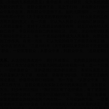
见（分散的无系统的意见）集中起来（经过研究，化为系统的意
为群众的意见，使群众坚持下去，见之于行动，并在群众行动中
众中集中起来，再到群众中坚持下去。如此无限循环，一次比一
956年邓小平的《关于修改党的章程的报告》：“什么是党的工作
含两方面的意义：在一方面，它认为人民群众必须自己解放自
人民群众服务；党对于人民群众的领导作用，就是正确地给人民
自己动手，争取和创造自己的幸福生活。因此，党必须密切联系
不能站在群众之上；每一个党员必须养成为人民服务、向群众负
的工作作风。在另一方面，它认为党的领导工作能否保持正确，
众中去’的方法。”三是1981年《关于建国以来党的若干历史问题
了群众，一切依靠群众，从群众中来，到群众中去。”这就是我们
关系。
从这些经典表述中，我们不难看出，党的群众路线是由马
作风和工作方法这两个方面共同组成的有机统一体，是一个问题
众，一切依靠群众”，讲的是我们党的群众观点，表明马克思主义
内容是解决“为了谁、相信谁、依靠谁”的问题。牢固树立正确的
理论基础、价值导向和行动指南。另一方面，“从群众中来，到
风和工作方法，是群众观点在实际工作中的具体运用。没有群众
方法。刘少奇同志指出：“我们同志有了这些观点，有了坚固的
工作中的群众路线，才能实行正确的领导。”因此，我们各级领
全面把握群众路线的这两个内在统一、不可或缺的方面。一是要
是党的十三届六中全会《关于加强党同人民群众联系的决定》所