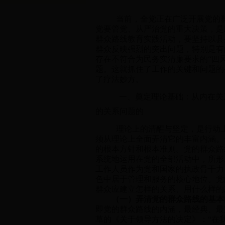
当前，全党正在广泛开展党的
党要管党、从严治党的重大决策，是
群众路线教育实践活动，要坚持以县
群众反映强烈的突出问题，特别是有
存在不符合为民务实清廉要求的“四
题。这就抓住了工作的关键和问题的
了疗法妙方。
一、奠定理论基础：从内在关
的关系问题的
理论上的清醒与坚定，是行动
须从理论上全面弄清它的丰富内涵。
的根本方针和根本准则。党的群众路
系统地运用在党的全部活动中，所形
工作人员作为党和国家的执政骨干力
色中居于管理和服务的核心地位。党
群众应建立怎样的关系、用什么样的
（一）弄清党的群众路线的基本
即党的群众路线的内涵，最经典、最
草的《关于领导方法的决定》：“在