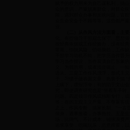
赋予的权力用来为自己谋私利，搞山
众的意识，严重脱离群众，对群众疾
闻，遇到群众办事和反映问题，官腔
众生命安全于不顾等等。这些都严重
业。
（二）从作风方法方面看，主要
化。有些领导干部观念保守、思想僵
按经典依据或工作经验办，没有经典
常规，怕担风险，怕动脑筋，工作缺
干部学习动机不纯，把学历当作晋升
学习当作摆设，当作装潢自己形象的
义、为我所用，或者浅尝辄止、一知
适从。三是工作作风漂浮，形式主义
子，习惯于做表面文章，热衷于搞 “
上瞒下，虚报浮夸；有的陷于文山会
究，即使调查研究也是“坐着车子转
问题。四是领导作风或独断专行，或
爷；有的主观主义严重，不尊重客观
之上，作风专断，搞家长制、“一言
保身，遇事推诿，办事拖拉。五是生
场，比阔气，不计成本，铺张浪费严
追求享受，吃喝玩乐，恣意挥霍，以