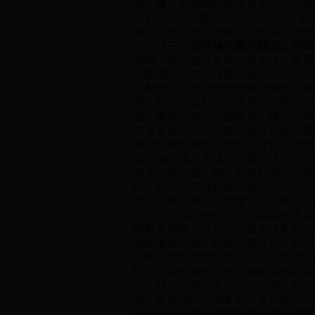
离；建立党政网站和领导干部个人博
QQ、MSN等通讯手段保持同特定
题，提升领导干部善待、善用、善管
（三）要在健全落实群众工作制
保障。制度建设更带有根本性、全局
不断增强机关践行群众路线的执行力
众制度，包括党群沟通对话制度、群
度、接待群众制度、联系点制度和分
层，体察民情、了解民意，指导工作
二是要建立科学的群众评价机制。要
参与权和选择权，把群众评议与内部
切实做到满意不满意由群众认可。三
落实党内监督、群众监督和舆论监督
织，有充分的便利和保证，可以及时
纠正各种官僚主义现象”，“采取群
次工作作风的整顿，特别着重检查群
级机关和每个领导干部落实联系群众
用的重要依据。对联系群众好、群众
关和干部给予通报批评，甚至给予行
性、主动性和创造性，确保党的群众
我们党的历史与现实证明，践行
术，是全党的一项长期任务和系统工
次全党开展群众路线教育实践活动的