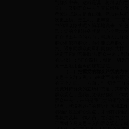
到群众中去。这就是说，将群众的意
见），又到群众中去作宣传解释，化
考验这些意见是否正确。然后再从群
次更正确、更生动、更丰富。”二是1
中的群众路线呢？简单地说来，它包
己；党的全部任务就是全心全意地为
群众指出斗争的方向，帮助人民群众
群众和依靠群众，而不能脱离群众，
责、遇事同群众商量和同群众共甘苦
决定于它能否采取‘从群众中来，到群
的决议》：“群众路线，就是一切为
党一直沿用至今的规范提法。
（二）把握党的群众路线的内在
克思主义群众观点与由此而来的领导
的两个方面。一方面，“一切为了群
政党对待群众的立场和态度，其核心
群众观点，是我们党做好群众工作的
群众中去”，讲的是我们党的领导作
观点，就没有这样的领导作风和工作
明确的这些群众观点，才能有明确的
导机关及其工作人员，在实践中必须
牢固树立马克思主义的群众观点，就