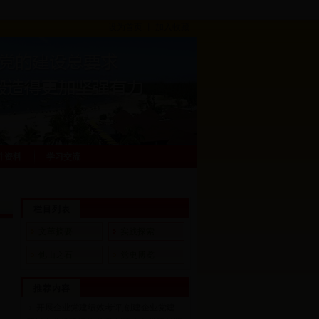
设为首页
丨
加入收藏
件资料
学习交流
栏目列表
文萃摘要
实践探索
他山之石
党史博览
推荐内容
开展企业党建绩效考评,创建企业党建