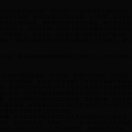
群众路线教育实践活动。这是党的十八大在新形势下作出的坚持
顺应群众期盼、加强党的建设的重大部署。中央强调，这次党的
处级以上领导机关、领导班子和领导干部为重点，着力解决人民
的领导机关、领导班子和一些领导干部在联系服务人民群众方面
风”即形式主义、官僚主义、享乐主义突出和奢靡之风严重的问
要害，为我们各级机关践行党的群众路线把出了症结所在，开出
系上看，群众路线就是要解决领导机关及其工作人员与人民群众
上的清醒与坚定的基础。作为机关，要践行群众路线，首先就必
一个政党的路线，就是这个政党在整个工作或某个领域中所遵循
线，就是我们党把马列主义关于人民群众是历史的创造者的原理
成的党在一切工作中必须遵循的根本方针和准则。领导机关及其
量，是党的路线方针政策的制定参与者、贯彻执行者，在社会角
的群众路线，就是要解决我们各级领导机关及其工作人员与人民
态度与方法去领导群众前进的问题。
内涵。
关于各级领导机关及其工作人员与人民群众的正确关系，
完整、最规范的表述，主要有三个：一是1943年毛泽东为中央起
我党的一切实际工作中，凡是正确的领导，必须是从群众中来、