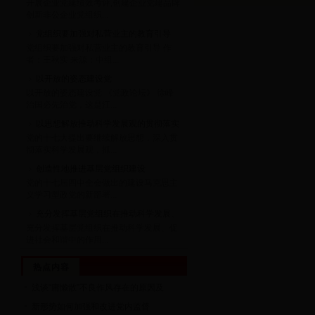
开展企业党建绩效考评,创建企业党建品牌
创新非公企业党组织...
党组织要加强对私营业主的教育引导
党组织要加强对私营业主的教育引导 作
者：王秋实 来源：中组...
以开放的姿态建设党
以开放的姿态建设党 《党政论坛》 徐峰
治国必先治党，这是江...
以思想解放推动科学发展观的贯彻落实
党的十七大提出要继续解放思想，深入贯
彻落实科学发展观，抓...
创造性地推进基层党组织建设
党的十七届四中全会做出的建设马克思主
义学习型政党的新部署...
充分发挥基层党组织在推动科学发展、
充分发挥基层党组织在推动科学发展、促
进社会和谐中的作用...
热点内容
浅谈“庸懒散”不良作风存在的原因及
新形势如何加强和改进党内监督