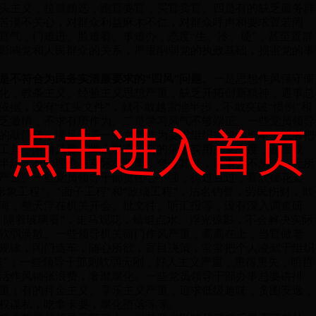
头主义，拉票贿选，跑官要官，买官卖官。四是有的缺乏服务群
苦漠不关心，对群众利益麻木不仁，对群众呼声和要求置若罔
官气，门难进、脸难看、事难办，态度“生、冷、硬”，甚至置群
影响党和人民群众的关系，严重削弱党的执政基础，损害党的事
是不符合为民务实清廉要求的“四风”问题。
一是思想作风保守僵
化，教条主义、经验主义思想严重，缺乏开拓创新精神，遇事总
依据，没有“红头文件”，就不敢越雷池半步，不敢突破“惯例”和
乏激情，不求有所作为。二是学习风气不够端正。一些党员领导
点击进入首页
的敲门砖，满足于弄一张文凭作为要求组织提拔的资本，或者把
工具，附庸风雅，哗众取宠；有的采取实用主义态度，断章取
半解；有的理论与实际相脱离，夸夸其谈，遇事力不从心，无所
严重。一些党员领导干部责任心不强，得过且过，喜欢摆花架
形象工程”、“面子工程”和“政绩工程”，沽名钓誉，劳民伤财，欺
海，整天浮在机关开会、批文件、听汇报等，没有深入调查研
、隔着玻璃看”，走马观花，蜻蜓点水、浮光掠影，不会解决实际
软弱涣散。一些领导机关衙门作风严重，高高在上，当官做老
规律，闭门造车，随心所欲，盲目决策，常常把个人凌驾于组织
堂”；一些领导干部则软弱无刚，好人主义严重，患得患失，明哲
活作风铺张浪费，奢靡腐化。一些党员领导干部办事总要讲排
重；有的拜金主义、享乐主义严重，追求低级趣味，贪图安逸，
权谋私，吃拿卡要，腐化堕落等等。