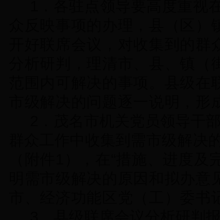
1
．
各驻点领导
要
高度重视
众反映事项的办理，县（区）
开好联席会议，对收集到的群
分析研判，理清市、县、镇（
范围内可解决的事项。县级在
市级解决的问题逐一说明，形
2
．茂名市机关党员领导干
群众工作中收集到
需市级解决
（附件
1
），在
“
措施、进度及
明需市级解决的原因和拟办意
市、经济功能区党（工）委书
3
．县级联席会议分析研判