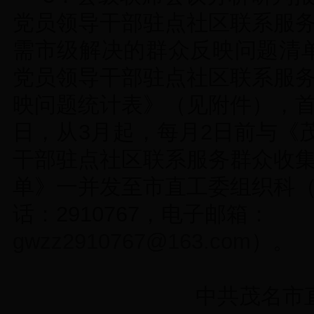
党员领导干部驻点社区联系服
需市级解决的群众反映问题清
党员领导干部驻点社区联系服
映问题统计表》（见附件），
日
，
从
3
月起，
每月
2
日前与《
干部驻点社区联系服务群众收
单》一并发至市直工委组织科
话：
2910767
，电子邮箱：
gwzz2910767@163.com
）。
中共茂名市