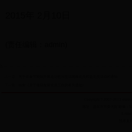
2015
年
2
月
10
日
(责任编辑：admin)
上一篇：
关于在春节期间开展走访慰问生活困难党员和老党员活动的通知
下一篇：
转发《关于做好发展党员工作的有关通知》
Copyright ? 2007-2013
www.n
地址：茂名市市委大院 邮编：52500
E-mai
技术支