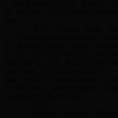
一”期间紧紧围绕“关怀社会、服务群众、
题，组织开展一次党员志愿者集中服务活
能量。
（
十）举办一次“我运动、我健康、我
为更加全面地检阅机关干部职工开展
果，展示机关党组织和广大党员干部创先
貌，进一步活跃机关干部职工文化体育活
体育活动的深入开展，树立机关的良好形
业协调发展，市直工委和市体育局于“七·一
健康、我快乐”市直机关首届运动会，运动
球、网球、拔河、象棋等竞赛项目
。机关
具体要求和有关事项另行通知
。
三、工作要求
（一）提高认识，加强领导。要正确认