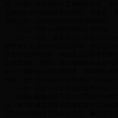
题，引导广大党员树立正确的世界观、人
觉保持党员的先进性和纯洁性，讲党性，
建功立业，以实际行动为党旗增光添彩。
（八）开展一次慰问困难党员活动。
“七·一”前后，市直机关各级党组织结
活困难党员进行一次走访慰问，倾听他们
送去党组织的关怀，增进党员的荣誉感和
力和亲和力。同时，要积极组织本单位党
位，了解群众的困难和需求，切实帮助困
问题，进一步增强机关党组织在广大群众
（九）开展一次党员志愿服务活动。
积极探索新形势下机关基层党组织和
径，努力构建党员联系和服务群众工作体
身职能优势和党员队伍的实际，通过建立党