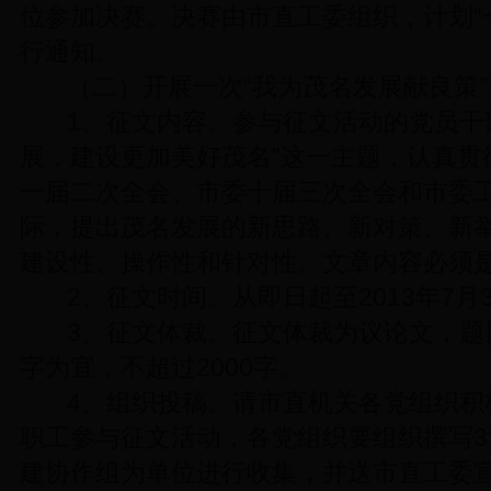
位参加决赛。决赛由市直工委组织，计划“
行通知。
（二）开展一次“我为茂名发展献良策
1、征文内容。参与征文活动的党员干
展，建设更加美好茂名”这一主题，认真贯
一届二次全会、市委十届三次全会和市委
际，提出茂名发展的新思路、新对策、新
建设性、操作性和针对性。文章内容必须
2、征文时间。从即日起至2013年7月
3、征文体裁。征文体裁为议论文，题目自
字为宜，不超过2000字。
4、组织投稿。请市直机关各党组织积
职工参与征文活动，各党组织要组织撰写
建协作组为单位进行收集，并送市直工委