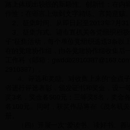
路上体现出较强的新颖性、创新性；在内
作性；在语言上做到文字精练、言简意赅
2、征集时间。从即日起至2013年7月3
3、征集方式。请市直机关各党组织积极
子”征集活动，每个单位党组织选送3条以上
在的党建协作组，由各党建协作组收集后
工作科（邮箱：
gwddb2910387@163.co
2910387）。
4、评选和奖励。对收集上来的“金点
者进行评选表彰，颁发证书和奖金，设一等
奖3名，奖金各500元；三等奖5名，奖金各
各100元。同时，获奖作品将在《茂名机
册。
（四）开展一次“爱读书、读好书、善