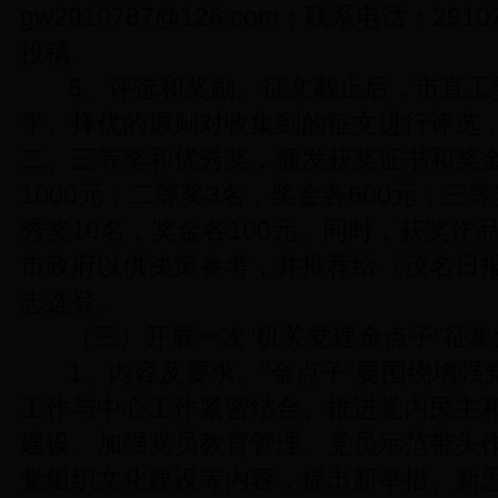
gw2910787@126.com
；联系电话：291
投稿。
5、评选和奖励。征文截止后，市直工
平、择优的原则对收集到的征文进行评选
二、三等奖和优秀奖，颁发获奖证书和奖
1000元；二等奖3名，奖金各600元；三
秀奖10名，奖金各100元。同时，获奖作
市政府以供决策参考，并推荐给《茂名日
志选登。
（三）开展一次“机关党建金点子”征
1
、内容及要求。“金点子”要围绕增强
工作与中心工作紧密结合、推进党内民主
建设、加强党员教育管理、党员示范带头
党组织文化建设等内容，提出新举措、新思