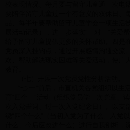
校表现情况、每月要与留守儿童通一次电
要陪伴留守儿童过一个有意义的双休日、
品、每半年要帮助留守儿童学会一项生活
展活动记录），进一步落实“一对一”关爱帮
给予留守儿童提供更多的关怀帮助。四是在 
党员深入挂钩点，通过开展感情沟通交流
欢、帮助解决现实困难等关爱活动，使广
教育。
（七）开展一次党员党性分析活动。
“七·一”前后，市直机关各党组织以生
育“四个一”活动（组织党员学一次党章、
次入党誓词、过一次入党纪念日）。以支
绕“四个什么”（当初入党为了什么、入党
什么、今后应改进什么）进行自我剖析，