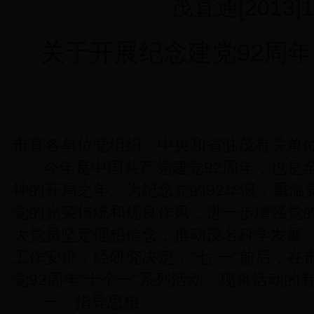
茂直通[2013]
关于开展纪念建党92周
市直各单位党组织，中央和省驻茂有关单
今年是中国共产党建党92周年，也是
神的开局之年。为纪念党的92华诞，重温
党的光荣传统和优良作风，进一步增强党
大党员坚定理想信念，推动茂名科学发展
工作安排，经研究决定，“七·一”前后，
党92周年“十个一”系列活动。现将活动的
一、指导思想