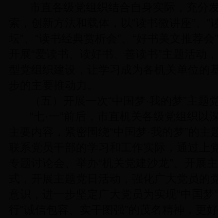
市直各级党组织结合自身实际，充分
索，创新方法和载体，以“读书微讲座”、“
坛”、“读书经典赏析会”、“好书美文推荐
开展“爱读书、读好书、善读书”主题活动
型党组织建设，让学习成为各机关单位的
步的主要推动力。
（五）开展一次“中国梦·我的梦”主题
“七·一”前后，市直机关各级党组织以
主要内容，紧密围绕“中国梦·我的梦”的
联系党员干部的学习和工作实际，通过上
专题讨论会、举办“机关党建沙龙”、开展
式，开展主题党日活动，强化广大党员的
意识，进一步坚定广大党员为实现“中国梦
行“诚信包容、实干图强”的茂名精神，更