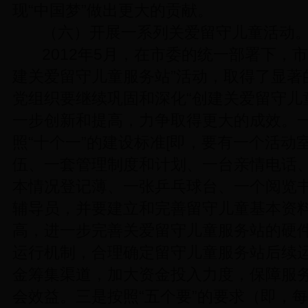
现“中国梦”做出更大的贡献。
（六）开展一系列关爱留守儿童活动
2012年5月，在市委的统一部署下，
建关爱留守儿童服务站”活动，取得了显著
党组织要继续巩固和深化“创建关爱留守儿
一步创新和提高，力争取得更大的成效。
照“十个一”的建设标准[即，
要有一个活动
伍、一套管理制度和计划、一台亲情电话
本情况登记薄、一张乒乓球台、一个阅览
辅导员，并要建立和完善留守儿童基本资
高，进一步完善关爱留守儿童服务站的硬
运行机制，合理确定留守儿童服务站后续
金筹集渠道，加大资金投入力度，保障服
会效益。三是按照“五个要”的要求（即，
每